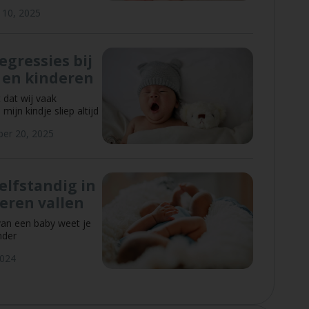
 10, 2025
egressies bij
 en kinderen
 dat wij vaak
mijn kindje sliep altijd
er 20, 2025
elfstandig in
leren vallen
van een baby weet je
nder
2024