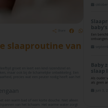
oktober
Slaapr
baby’s
Share
Een bericht
ontvangen: 
e slaaproutine van
septemb
Baby z
eeftijd groeit en leert een kind razendsnel en
slaap 
ken, maar ook bij de lichamelijke ontwikkeling. Een
baarheid, precies wat een peuter nodig heeft aan het
Als ouder 
als geen a
pengaan
juni 3, 
met een warm bad of een korte douche. Niet alleen
ntspannen van het lichaam. Het warme water zorgt