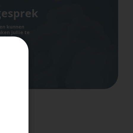
gesprek
gen kunnen
ken jullie te
lefonisch