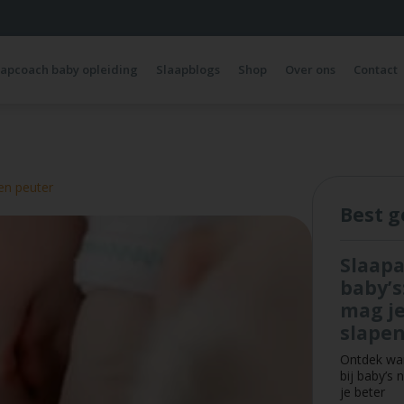
aapcoach baby opleiding
Slaapblogs
Shop
Over ons
Contact
en peuter
Best g
Slaapa
baby’s
mag j
slape
Ontdek wan
bij baby’s
je beter