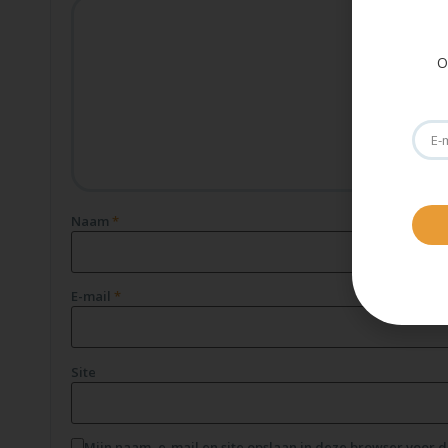
O
Naam
*
E-mail
*
Site
Mijn naam, e-mail en site opslaan in deze browser voor 