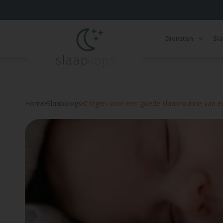
Diensten
Sl
Home
Slaapblogs
Zorgen voor een goede slaaproutine van e