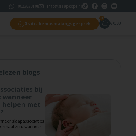
0623830108
info@slaapkops.nl
0
€
0,00
Gratis kennismakingsgesprek
elezen blogs
ssociaties bij
: wanneer
e helpen met
n?
neer slaapassociaties
 normaal zijn, wanneer