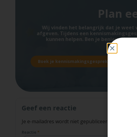
Plan e
Wij vinden het belangrijk dat je weet
afgeven. Tijdens een kennismakingsgespre
kunnen helpen. Ben je benieuwd wat 
Boek je kennismakingsgesprek
Geef een reactie
Je e-mailadres wordt niet gepubliceerd.
Vereiste v
Reactie
*