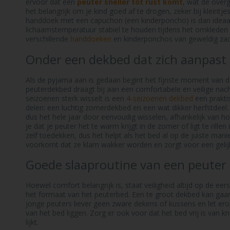
ervoor dat een
peuter sneller tot rust komt
, wat de over
het belangrijk om je kind goed af te drogen, zeker bij kleintj
handdoek met een capuchon (een kinderponcho) is dan ideaa
lichaamstemperatuur stabiel te houden tijdens het omklede
verschillende
handdoeken
en kinderponchos van geweldig zach
Onder een dekbed dat zich aanpast
Als de pyjama aan is gedaan begint het fijnste moment van d
peuterdekbed draagt bij aan een comfortabele en veilige nac
seizoenen sterk wisselt is een
4-seizoenen dekbed
een prakti
delen: een luchtig zomerdekbed en een wat dikker herfstdee
dus het hele jaar door eenvoudig wisselen, afhankelijk van 
je dat je peuter het te warm krijgt in de zomer of ligt te rill
zelf toedekken, dus het helpt als het bed al op de juiste m
voorkomt dat ze klam wakker worden en zorgt voor een gelij
Goede slaaproutine van een peuter 
Hoewel comfort belangrijk is, staat veiligheid altijd op de ee
het formaat van het peuterbed. Een te groot dekbed kan gaan k
jonge peuters liever geen zware dekens of kussens en let ero
van het bed liggen. Zorg er ook voor dat het bed vrij is van k
lijkt.