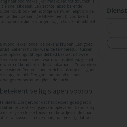
gang naar bed makkelijker maakt. Na het douchen is
es die snel afkoelen. Een zachte, absorberende
Diens
l. Die houdt ook het hoofdje warm, en helpt om de
n en tandenpoetsen. De HEMA heeft bijvoorbeeld
t materiaal die je morgen nog in huis kunt hebben!
e avond: lekker onder de dekens kruipen. Een goed
htrust. Zeker in huizen waar de temperatuur tussen
sche oplossing. Dit type dekbed bestaat uit twee
l. Samen vormen ze een warm winterdekbed. Je kunt
hoe warm of koud het in de slaapkamer is. Zo voorkom
en in de winter. Peuters kunnen zich vaak nog niet goed
anier is opgemaakt. Een goed ademend dekbed
kmatige temperatuur tijdens de nacht.
betekent veilig slapen voorop
rste plaats. Zorg ervoor dat het dekbed goed past bij
litten of verstikkingsgevaar opleveren. Gebruik bij
p dat er geen losse touwen of koordjes in de buurt
nuffels of kussens in overdaad, hoe gezellig dat ook