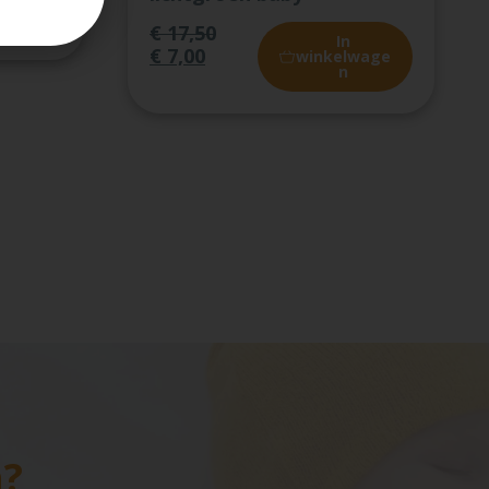
gen
€
17,50
In
€
7,00
winkelwage
n
n?