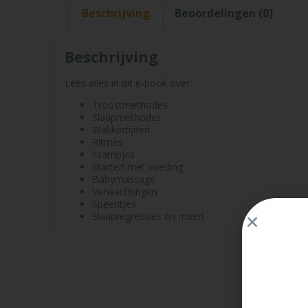
Beschrijving
Beoordelingen (0)
Beschrijving
Lees alles in dit e-book over:
Troostmethodes
Slaapmethodes
Wakkertijden
Ritmes
Krampjes
Starten met voeding
Babymassage
Verwachtingen
Speentjes
Slaapregressies en meer!