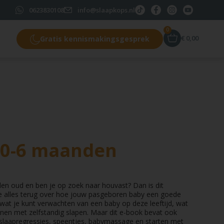
0623830108
info@slaapkops.nl
0
€
0,00
Gratis kennismakingsgesprek
 0-6 maanden
en oud en ben je op zoek naar houvast? Dan is dit
 je alles terug over hoe jouw pasgeboren baby een goede
wat je kunt verwachten van een baby op deze leeftijd, wat
enen met zelfstandig slapen. Maar dit e-book bevat ook
 slaapregressies, speentjes, babymassage en starten met