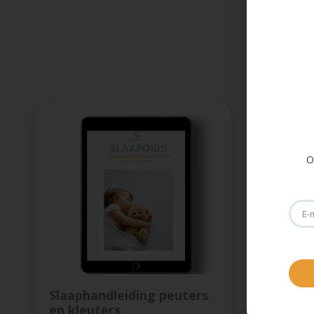
O
Slaaphandleiding peuters
Slaaph
en kleuters