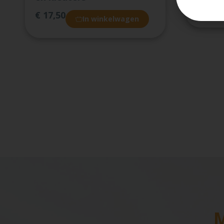
€
20,0
€
17,50
In winkelwagen
M