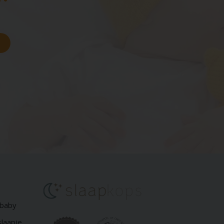
 baby
slaapje