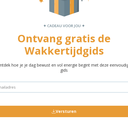
✦ STAP VOOR STAP NAAR BETERE NACHTEN ✦
Gerelateerde producten
✦ CADEAU VOOR JOU ✦
Ontvang gratis de
Wakkertijdgids
ntdek hoe je je dag bewust en vol energie begint met deze eenvoudi
gids
Versturen
andleiding 0-4 jaar
Slaapspel magneetb