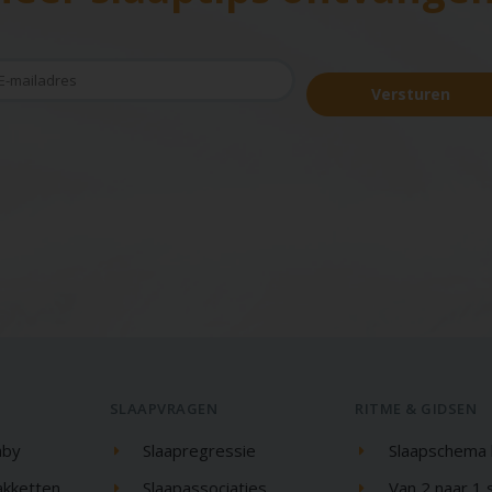
Versturen
SLAAPVRAGEN
RITME & GIDSEN
aby
Slaapregressie
Slaapschema
akketten
Slaapassociaties
Van 2 naar 1 