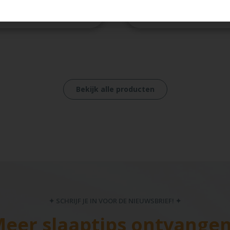
0
€
19,95
In winkelwagen
In winkelwa
Bekijk alle producten
✦ SCHRIJF JE IN VOOR DE NIEUWSBRIEF! ✦
eer slaaptips ontvange