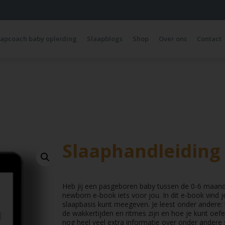
aapcoach baby opleiding
Slaapblogs
Shop
Over ons
Contact
Slaaphandleiding
Heb jij een pasgeboren baby tussen de 0-6 maand
newborn e-book iets voor jou. In dit e-book vind
slaapbasis kunt meegeven. Je leest onder andere: 
de wakkertijden en ritmes zijn en hoe je kunt oef
nog heel veel extra informatie over onder andere