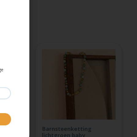
ge
ox
Barnsteenketting
lichtgroen baby