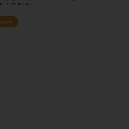
uder een musthave!
lwagen