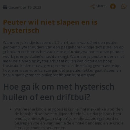
Share
december 16, 2023
Peuter wil niet slapen en is
hysterisch
Wanneer je kindje tussen de 2,5 en 4 jaar is wordt het een peuter
genoemd. Waar ouders van een pasgeboren kindje zich instellen op
gebroken nachten is het vaak een opluchting wanneer deze periode
voorbij is en je stabiele nachten krijgt. Wanneer je peuter ineens niet
meer wil slapen en hysterisch gaat huilen kan dit tot een hoop
frustratie leiden en vragen oproepen. In deze blog geven we je tips
hoe je er weer voor kan zorgen dat je peuter lekker gaat slapen en
hoe je met hysterisch huilen/driftbuien kunt omgaan.
Hoe ga ik om met hysterisch
huilen of een driftbui?
Wanneer je kindje erg boos is kun je met makkelijke woorden
de boosheid benoemen. Bijvoorbeeld ‘ik zie dat je boos bent
omdat je niet wilt gaan slapen’. Je kindje zal zich gehoord en
begrepen voelen wanneer je de emotie benoemd en je kindje
leert zijn emoties herkennen.