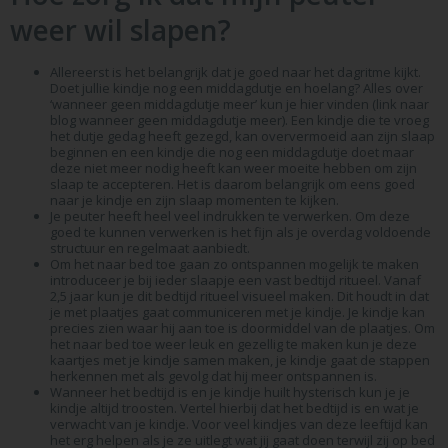
weer wil slapen?
Allereerst is het belangrijk dat je goed naar het dagritme kijkt.
Doet jullie kindje nog een middagdutje en hoelang? Alles over
‘wanneer geen middagdutje meer’ kun je hier vinden (link naar
blog wanneer geen middagdutje meer). Een kindje die te vroeg
het dutje gedag heeft gezegd, kan oververmoeid aan zijn slaap
beginnen en een kindje die nog een middagdutje doet maar
deze niet meer nodig heeft kan weer moeite hebben om zijn
slaap te accepteren. Het is daarom belangrijk om eens goed
naar je kindje en zijn slaap momenten te kijken.
Je peuter heeft heel veel indrukken te verwerken. Om deze
goed te kunnen verwerken is het fijn als je overdag voldoende
structuur en regelmaat aanbiedt.
Om het naar bed toe gaan zo ontspannen mogelijk te maken
introduceer je bij ieder slaapje een vast bedtijd ritueel. Vanaf
2,5 jaar kun je dit bedtijd ritueel visueel maken. Dit houdt in dat
je met plaatjes gaat communiceren met je kindje. Je kindje kan
precies zien waar hij aan toe is doormiddel van de plaatjes. Om
het naar bed toe weer leuk en gezellig te maken kun je deze
kaartjes met je kindje samen maken, je kindje gaat de stappen
herkennen met als gevolg dat hij meer ontspannen is.
Wanneer het bedtijd is en je kindje huilt hysterisch kun je je
kindje altijd troosten. Vertel hierbij dat het bedtijd is en wat je
verwacht van je kindje. Voor veel kindjes van deze leeftijd kan
het erg helpen als je ze uitlegt wat jij gaat doen terwijl zij op bed