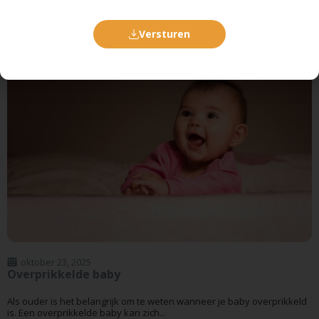
Gerelateerde slaapblogs
Versturen
oktober 23, 2025
Overprikkelde baby
Als ouder is het belangrijk om te weten wanneer je baby overprikkeld
is. Een overprikkelde baby kan zich...