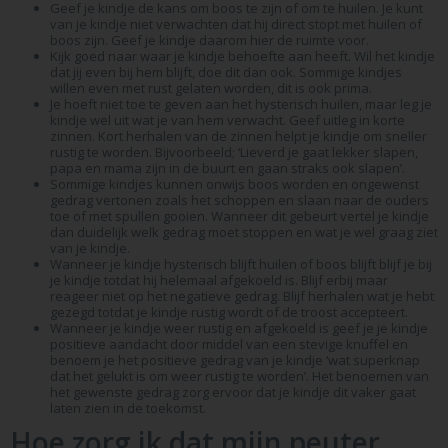
Geef je kindje de kans om boos te zijn of om te huilen. Je kunt
van je kindje niet verwachten dat hij direct stopt met huilen of
boos zijn. Geef je kindje daarom hier de ruimte voor.
Kijk goed naar waar je kindje behoefte aan heeft. Wil het kindje
dat jij even bij hem blijft, doe dit dan ook. Sommige kindjes
willen even met rust gelaten worden, dit is ook prima.
Je hoeft niet toe te geven aan het hysterisch huilen, maar leg je
kindje wel uit wat je van hem verwacht. Geef uitleg in korte
zinnen. Kort herhalen van de zinnen helpt je kindje om sneller
rustig te worden. Bijvoorbeeld; ‘Lieverd je gaat lekker slapen,
papa en mama zijn in de buurt en gaan straks ook slapen’.
Sommige kindjes kunnen onwijs boos worden en ongewenst
gedrag vertonen zoals het schoppen en slaan naar de ouders
toe of met spullen gooien. Wanneer dit gebeurt vertel je kindje
dan duidelijk welk gedrag moet stoppen en wat je wel graag ziet
van je kindje.
Wanneer je kindje hysterisch blijft huilen of boos blijft blijf je bij
je kindje totdat hij helemaal afgekoeld is. Blijf erbij maar
reageer niet op het negatieve gedrag. Blijf herhalen wat je hebt
gezegd totdat je kindje rustig wordt of de troost accepteert.
Wanneer je kindje weer rustig en afgekoeld is geef je je kindje
positieve aandacht door middel van een stevige knuffel en
benoem je het positieve gedrag van je kindje ‘wat superknap
dat het gelukt is om weer rustig te worden’. Het benoemen van
het gewenste gedrag zorg ervoor dat je kindje dit vaker gaat
laten zien in de toekomst.
Hoe zorg ik dat mijn peuter