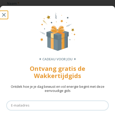
Naam
*
E-mail
*
Site
✦ CADEAU VOOR JOU ✦
Mijn naam, e-mail en site opslaan in deze browser voor de
volgende keer wanneer ik een reactie plaats.
Ontvang gratis de
Wakkertijdgids
Ontdek hoe je je dag bewust en vol energie begint met deze
eenvoudige gids
✦ SCHRIJF JE IN VOOR DE NIEUWSBRIEF! ✦