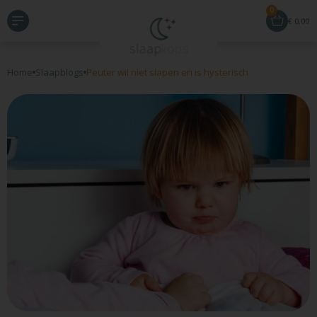
0
€
0,00
Home
Slaapblogs
Peuter wil niet slapen en is hysterisch