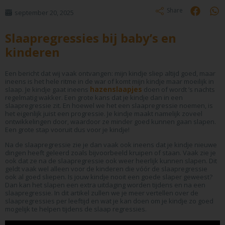
Share
september 20, 2025
Slaapregressies bij baby’s en
kinderen
Een bericht dat wij vaak ontvangen: mijn kindje sliep altijd goed, maar
ineens is het hele ritme in de war of komt mijn kindje maar moeilijk in
hazenslaapjes
slaap. Je kindje gaat ineens
doen of wordt ’s nachts
regelmatig wakker. Een grote kans dat je kindje dan in een
slaapregressie zit. En hoewel we het een slaapregressie noemen, is
het eigenlijk juist een progressie. Je kindje maakt namelijk zoveel
ontwikkelingen door, waardoor ze minder goed kunnen gaan slapen.
Een grote stap vooruit dus voor je kindje!
Na de slaapregressie zie je dan vaak ook ineens dat je kindje nieuwe
dingen heeft geleerd zoals bijvoorbeeld kruipen of staan. Vaak zie je
ook dat ze na de slaapregressie ook weer heerlijk kunnen slapen. Dit
geldt vaak wel alleen voor de kinderen die vóór de slaapregressie
ook al goed sliepen. Is jouw kindje nooit een goede slaper geweest?
Dan kan het slapen een extra uitdaging worden tijdens en na een
slaapregressie. In dit artikel zullen we je meer vertellen over de
slaapregressies per leeftijd en wat je kan doen om je kindje zo goed
mogelijk te helpen tijdens de slaap regressies.