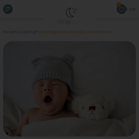
0
€
0,00
Home
Slaapblogs
Slaapregressies bij baby’s en kinderen