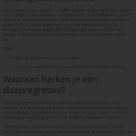
Is je kind van 2 jaar opeens ‘s nachts wakker? Niet zo gek! Veel ouders
van 2-jarige kunnen beamen dat kindjes van deze leeftijd een grote
sprong in ontwikkeling maken. Vaak is dit een taalontwikkeling die er
plaatsvindt. Je kindje gaat ineens een stuk meer kletsen en de
woordenschat wordt uitgebreid. Heel gezellig, maar ’s nachts iets
minder. Duidelijkheid en consequent zijn is op deze leeftijd echt de
key
.
Tips:
Bied duidelijke structuur en routine.
Zorg voor voldoende fysieke en mentale stimulatie overdag.
Waaraan herken je een
slaapregressie?
Een slaapregressie herken je aan een aantal kenmerken zoals
slechter slapen (terwijl dat eerder nooit een probleem was), nieuwe
vaardigheden bij je kindje en korte dutjes. Zodra je kindje even wat
minder goed slaapt, ga je zelf vaak al allemaal dingen verzinnen.
Zal het kunnen komen door tandjes? Is het te warm/koud? Wordt
hij/zij ziek? Soms is er lastig een verklaring voor te verzinnen, maar als