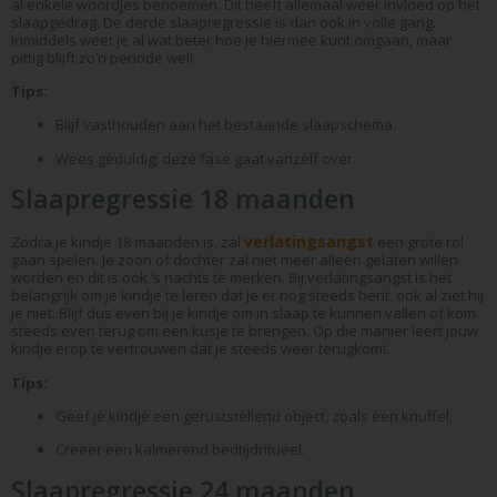
al enkele woordjes benoemen. Dit heeft allemaal weer invloed op het
slaapgedrag. De derde slaapregressie is dan ook in volle gang.
Inmiddels weet je al wat beter hoe je hiermee kunt omgaan, maar
pittig blijft zo’n periode wel!
Tips:
Blijf vasthouden aan het bestaande slaapschema.
Wees geduldig; deze fase gaat vanzelf over.
Slaapregressie 18 maanden
verlatingsangst
Zodra je kindje 18 maanden is, zal
een grote rol
gaan spelen. Je zoon of dochter zal niet meer alleen gelaten willen
worden en dit is ook ‘s nachts te merken. Bij verlatingsangst is het
belangrijk om je kindje te leren dat je er nog steeds bent, ook al ziet hij
je niet. Blijf dus even bij je kindje om in slaap te kunnen vallen of kom
steeds even terug om een kusje te brengen. Op die manier leert jouw
kindje erop te vertrouwen dat je steeds weer terugkomt.
Tips:
Geef je kindje een geruststellend object, zoals een knuffel.
Creëer een kalmerend bedtijdritueel.
Slaapregressie 24 maanden