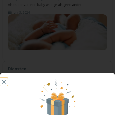
Als ouder van een baby weet je als geen ander
juni 3, 2024
Diensten
Slaapcoaching op maat →
Baby slaapcoach opleiding →