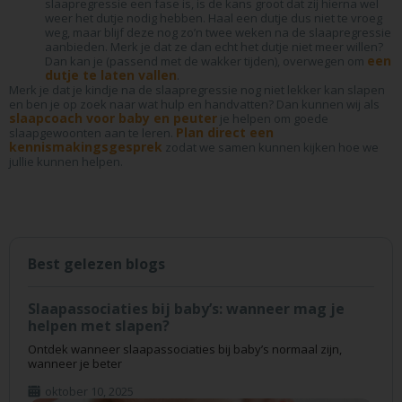
slaapregressie een fase is, is de kans groot dat zij hierna wel
weer het dutje nodig hebben. Haal een dutje dus niet te vroeg
weg, maar blijf deze nog zo’n twee weken na de slaapregressie
aanbieden. Merk je dat ze dan echt het dutje niet meer willen?
een
Dan kan je (passend met de wakker tijden), overwegen om
dutje te laten vallen
.
Merk je dat je kindje na de slaapregressie nog niet lekker kan slapen
en ben je op zoek naar wat hulp en handvatten? Dan kunnen wij als
slaapcoach voor baby en peuter
je helpen om goede
Plan direct een
slaapgewoonten aan te leren.
kennismakingsgesprek
zodat we samen kunnen kijken hoe we
jullie kunnen helpen.
Best gelezen blogs
Slaapassociaties bij baby’s: wanneer mag je
helpen met slapen?
Ontdek wanneer slaapassociaties bij baby’s normaal zijn,
wanneer je beter
oktober 10, 2025