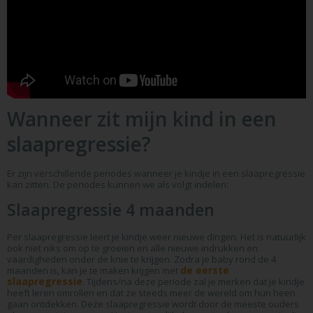
Wanneer zit mijn kind in een
slaapregressie?
Er zijn verschillende periodes wanneer je kindje in een slaapregressie
kan zitten. De periodes kunnen we als volgt indelen:
Slaapregressie 4 maanden
Per slaapregressie leert je kindje weer nieuwe dingen. Het is natuurlijk
ook niet niks om op te groeien en alle nieuwe indrukken en
vaardigheden onder de knie te krijgen. Zodra je baby rond de 4
de eerste
maanden is, kan je te maken krijgen met
slaapregressie
. Tijdens/na deze periode zal je merken dat je kindje
heeft leren omrollen en dat ze steeds meer de wereld om hun heen
gaan ontdekken. Deze slaapregressie wordt door de meeste ouders