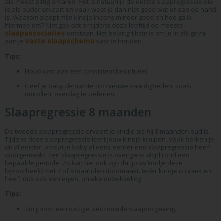
als meest pittig ervaren. Het is natuurlijk de eerste slaapregressie die
je als ouder ervaart en vaak weet je dan niet goed wat er aan de hand
is. Waarom slaapt mijn kindje ineens minder goed en hoe ga ik
hiermee om? Niet gek dat er tijdens deze leeftijd de meeste
slaapassociaties
ontstaan. Het belangrijkste is om je in elk geval
vaste slaapschema
aan je
vast te houden.
Tips:
Houd vast aan een consistent bedritueel.
Geef je baby de ruimte om nieuwe vaardigheden, zoals
omrollen, overdag te oefenen.
Slaapregressie 8 maanden
De tweede slaapregressie ervaart je kindje als hij 8 maanden oud is.
Tijdens deze slaapregressie leert jouw kindje kruipen. Vaak herken je
dit al eerder, omdat je baby al eens eerder een slaapregressie heeft
doorgemaakt. Een slaapregressie is overigens altijd rond een
bepaalde periode. Zo kan het ook zijn dat jouw kindje deze
bijvoorbeeld met 7 of 9 maanden doormaakt. Ieder kindje is uniek en
heeft dus ook een eigen, unieke ontwikkeling.
Tips:
Zorg voor een rustige, vertrouwde slaapomgeving.