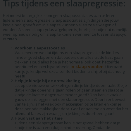
Tips tijdens een slaapregressie:
Het meest belangrijke is om geen slaapassociaties aan te leren
tijdens een slaapregressie. Slaapassociaties zijn dingen die jouw
kindje nodig heeft om in slaap te kunnen vallen zoals wiegen of
voeden. Als een slaap cyclus afgelopen is, heeft je kindje dat namelijk
weer opnieuw nodig om slaap te komen wanneer ze tussen slaapcycli
in zitten.
Voorkom slaapassocaties
Vaak merken we dat tijdens een slaapregressie de kindjes
minder goed slapen en dat ouders dan alles uit de kast gaan
trekken. Houd alles hoe je het normaal ook doet: hetzelfde
in slaap voeden
bedritueel en niet bijvoorbeeld
. Uiteraard
kan je je kindje wel extra comfort bieden als hij of zij dat nodig
heeft!
Help je kindje bij de ontwikkeling
Let op de nieuwe ontwikkelingen die je kindje doormaakt. Zie je
dat je kindje opeens is gaan rollen of gaan staan en slaapt je
kindje de laatste dagen wat minder goed? Dan kan je vaak al
gauw de link leggen met een slaapregressie. Door hier bewust
van te zijn, is het vaak ook makkelijker los te laten en kom je
deze periode makkelijker door. Geef er aan toe en weet dat het
allemaal fases zijn waar jij en je kindjes doorheen gaan!
Houd vast aan het ritme
Tijdens een slaapregressie kan je het gevoel hebben dat je
kindje toe is aan een dutje minder overdag. Omdat de