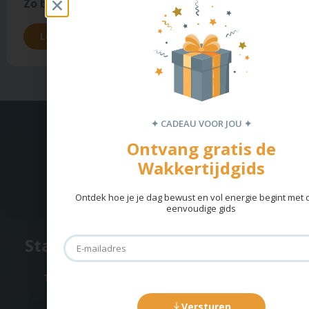
Zo bereid je je kinderen voor op de wintertijd
Lees meer →
✦ CADEAU VOOR JOU ✦
Ontvang gratis de
Wakkertijdgids
Ontdek hoe je je dag bewust en vol energie begint met
eenvoudige gids
Start vandaag met de opleiding
Tijdens ons programma krijg je toegang tot
wekelijkse live Q&A’s, verdiepende
casebesprekingen en support binnen onze
Versturen