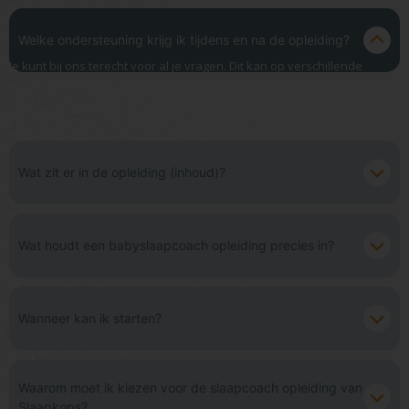
Welke ondersteuning krijg ik tijdens en na de opleiding?
Je kunt bij ons terecht voor al je vragen. Dit kan op verschillende
manieren:via de live q&a’s die we organiseren of in de besloten
Facebookgroep met andere studenten. Liever 1-op-1? Dan mag je ons
natuurlijk ook altijd mailen met al je vragen. We helpen je graag
verder!
Wat zit er in de opleiding (inhoud)?
Wat houdt een babyslaapcoach opleiding precies in?
Wanneer kan ik starten?
Waarom moet ik kiezen voor de slaapcoach opleiding van
Slaapkops?