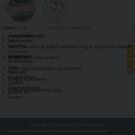
LINKS
PRODUCTEN
LAATSTE SLAAPBLOGS
C
Slaapcoach
Slaaphandleiding
Overprikkelde baby
baby
0-6 maanden
opleiding
Slaapassociaties bij baby’s: wanneer mag je helpen met slapen?
Barnsteen
Slaapblogs
ketting baby
Gezond eten voor kinderen
donkerblauw
Over
Slaapregressies bij baby’s en kinderen
ons
Slaapspel
magneeetbox
Buikpijn bij kinderen
Contact
Slaaphandleiding
Gezond tussendoortje baby
peuters en
kleuters
Copyright © Slaapkops 2026 KvK: 80162258
Privacybeleid
Cookiebeleid
Disclaimer
Algemene voorwaarden