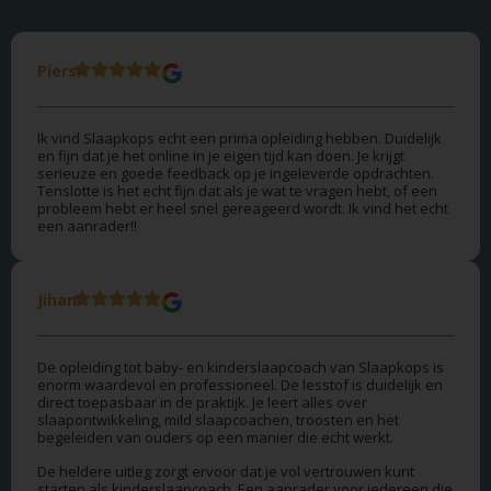
Piers
Ik vind Slaapkops echt een prima opleiding hebben. Duidelijk
en fijn dat je het online in je eigen tijd kan doen. Je krijgt
serieuze en goede feedback op je ingeleverde opdrachten.
Tenslotte is het echt fijn dat als je wat te vragen hebt, of een
probleem hebt er heel snel gereageerd wordt. Ik vind het echt
een aanrader!!
Jihan
De opleiding tot baby- en kinderslaapcoach van Slaapkops is
enorm waardevol en professioneel. De lesstof is duidelijk en
direct toepasbaar in de praktijk. Je leert alles over
slaapontwikkeling, mild slaapcoachen, troosten en het
begeleiden van ouders op een manier die echt werkt.
De heldere uitleg zorgt ervoor dat je vol vertrouwen kunt
starten als kinderslaapcoach. Een aanrader voor iedereen die