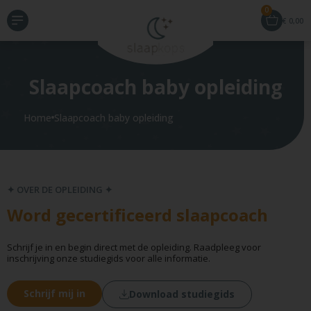
0
€
0,00
Slaapcoach baby opleiding
Home
Slaapcoach baby opleiding
✦ OVER DE OPLEIDING ✦
Word gecertificeerd slaapcoach
Schrijf je in en begin direct met de opleiding. Raadpleeg voor
inschrijving onze studiegids voor alle informatie.
Schrijf mij in
Download studiegids