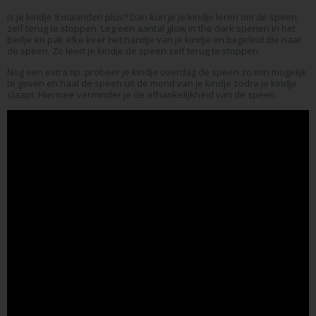
Is je kindje 8 maanden plus? Dan kun je je kindje leren om de speen
zelf terug te stoppen. Leg een aantal glow in the dark spenen in het
bedje en pak elke keer het handje van je kindje en begeleid die naar
de speen. Zo leert je kindje de speen zelf terug te stoppen.
Nog een extra tip: probeer je kindje overdag de speen zo min mogelijk
te geven en haal de speen uit de mond van je kindje zodra je kindje
slaapt. Hiermee verminder je de afhankelijkheid van de speen.