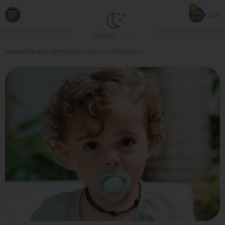
0
€
0,00
Home
Slaapblogs
Speen afleren of houden?