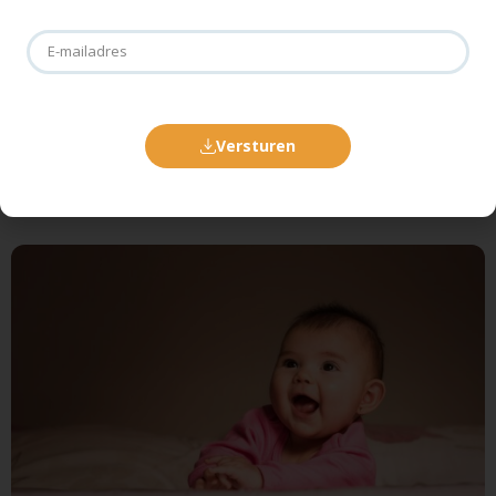
Versturen
✦ SCHRIJF JE IN VOOR DE NIEUWSBRIEF! ✦
Gerelateerde slaapblogs