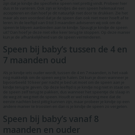
zijn dat je kindje die specifieke speen niet prettig vindt. Probeer hier
dus in te variëren. Ook zijn er kindjes die een speen helemaal niet
accepteren en dan hoef je dit natuurlijk niet door te drukken. Zie het
maar als een voordeel dat je de speen dan ook niet meer hoeft af te
leren. In de leeftijd van 0 tot 3 maanden adviseren wij ook om de
speen te blijven aanbieden aan te kindje. Spuugt je kindje de speen
uit? Dan hoef je deze niet elke keer terug te stoppen. Op deze manier
kun je de afhankelijkheid van de speen verminderen.
Speen bij baby’s tussen de 4 en
7 maanden oud
Als je kindje iets ouder wordt, tussen de 4 en 7 maanden, is het vaak
nog makkelijk om de speen weg te halen. Dit kun je doen wanneer je
bijvoorbeeld 10 keer per nacht je bed uit moet om de speen aan je
kindje terug te geven. Op deze leeftijd is je kindje nog niet in staat om
de speen zelf terug te pakken, dus wanneer het speentje de slaap in
de weg zit: weg met de speen. Houdt er wel rekening mee dat de
eerste nachten best pittig kunnen zijn, maar probeer je kindje op een
andere manier te troosten en dan is je kindje de speen zo vergeten.
Speen bij baby’s vanaf 8
maanden en ouder