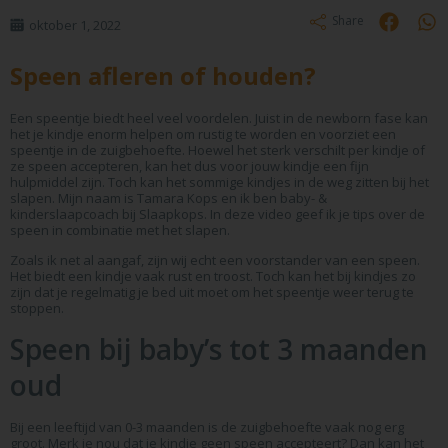
Share
oktober 1, 2022
Speen afleren of houden?
Een speentje biedt heel veel voordelen. Juist in de newborn fase kan
het je kindje enorm helpen om rustig te worden en voorziet een
speentje in de zuigbehoefte. Hoewel het sterk verschilt per kindje of
ze speen accepteren, kan het dus voor jouw kindje een fijn
hulpmiddel zijn. Toch kan het sommige kindjes in de weg zitten bij het
slapen. Mijn naam is Tamara Kops en ik ben baby- &
kinderslaapcoach bij Slaapkops. In deze video geef ik je tips over de
speen in combinatie met het slapen.
Zoals ik net al aangaf, zijn wij echt een voorstander van een speen.
Het biedt een kindje vaak rust en troost. Toch kan het bij kindjes zo
zijn dat je regelmatig je bed uit moet om het speentje weer terug te
stoppen.
Speen bij baby’s tot 3 maanden
oud
Bij een leeftijd van 0-3 maanden is de zuigbehoefte vaak nog erg
groot. Merk je nou dat je kindje geen speen accepteert? Dan kan het