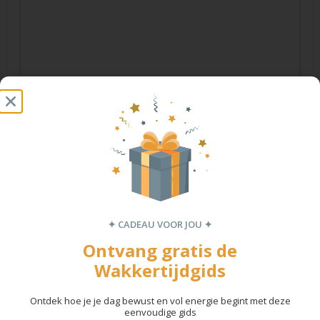
Naam
*
E-mail
*
✦ CADEAU VOOR JOU ✦
Site
Ontvang gratis de
Wakkertijdgids
Mijn naam, e-mail en site opslaan in deze browser voor de
Ontdek hoe je je dag bewust en vol energie begint met deze
volgende keer wanneer ik een reactie plaats.
eenvoudige gids