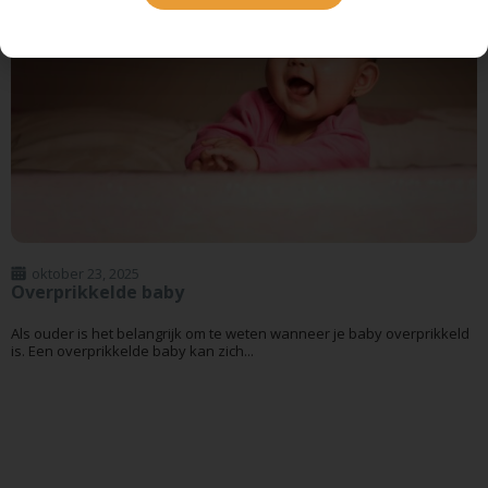
oktober 23, 2025
Overprikkelde baby
Als ouder is het belangrijk om te weten wanneer je baby overprikkeld
is. Een overprikkelde baby kan zich...