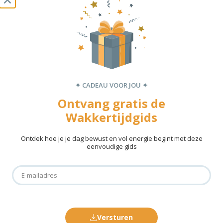
Site
Mijn naam, e-mail en site opslaan in deze browser voor de
volgende keer wanneer ik een reactie plaats.
✦ CADEAU VOOR JOU ✦
Ontvang gratis de
Wakkertijdgids
Ontdek hoe je je dag bewust en vol energie begint met deze
eenvoudige gids
✦ SCHRIJF JE IN VOOR DE NIEUWSBRIEF! ✦
Gerelateerde slaapblogs
Versturen