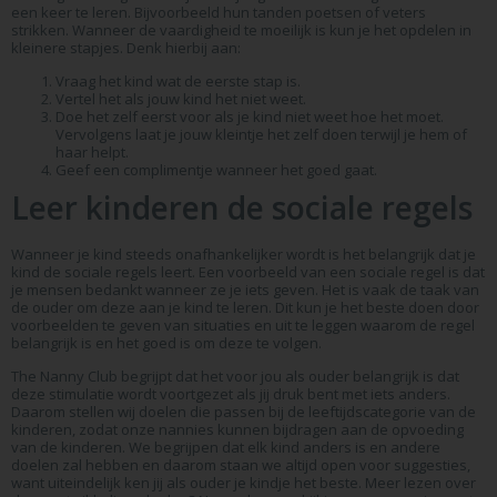
een keer te leren. Bijvoorbeeld hun tanden poetsen of veters
strikken. Wanneer de vaardigheid te moeilijk is kun je het opdelen in
kleinere stapjes. Denk hierbij aan:
Vraag het kind wat de eerste stap is.
Vertel het als jouw kind het niet weet.
Doe het zelf eerst voor als je kind niet weet hoe het moet.
Vervolgens laat je jouw kleintje het zelf doen terwijl je hem of
haar helpt.
Geef een complimentje wanneer het goed gaat.
Leer kinderen de sociale regels
Wanneer je kind steeds onafhankelijker wordt is het belangrijk dat je
kind de sociale regels leert. Een voorbeeld van een sociale regel is dat
je mensen bedankt wanneer ze je iets geven. Het is vaak de taak van
de ouder om deze aan je kind te leren. Dit kun je het beste doen door
voorbeelden te geven van situaties en uit te leggen waarom de regel
belangrijk is en het goed is om deze te volgen.
The Nanny Club begrijpt dat het voor jou als ouder belangrijk is dat
deze stimulatie wordt voortgezet als jij druk bent met iets anders.
Daarom stellen wij doelen die passen bij de leeftijdscategorie van de
kinderen, zodat onze nannies kunnen bijdragen aan de opvoeding
van de kinderen. We begrijpen dat elk kind anders is en andere
doelen zal hebben en daarom staan we altijd open voor suggesties,
want uiteindelijk ken jij als ouder je kindje het beste. Meer lezen over