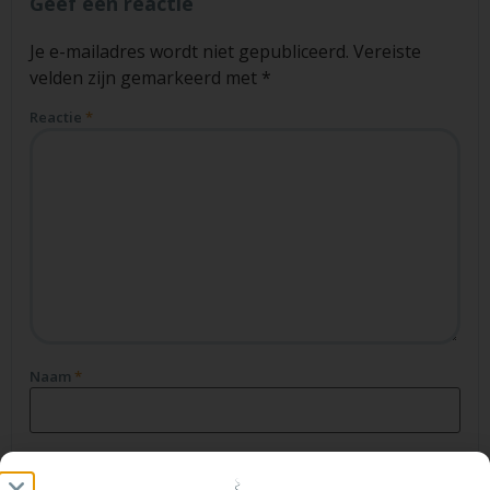
Geef een reactie
Je e-mailadres wordt niet gepubliceerd.
Vereiste
velden zijn gemarkeerd met
*
Reactie
*
Naam
*
E-mail
*