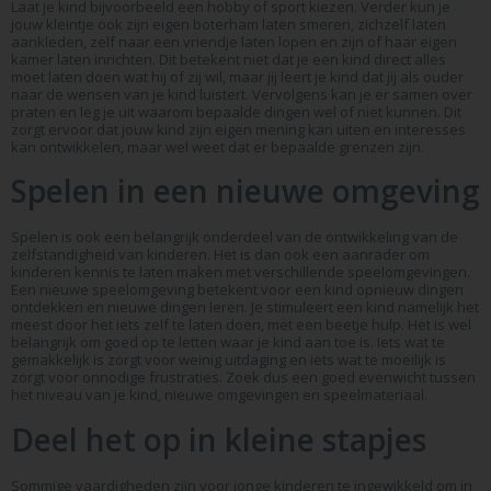
Laat je kind bijvoorbeeld een hobby of sport kiezen. Verder kun je
jouw kleintje ook zijn eigen boterham laten smeren, zichzelf laten
aankleden, zelf naar een vriendje laten lopen en zijn of haar eigen
kamer laten inrichten. Dit betekent niet dat je een kind direct alles
moet laten doen wat hij of zij wil, maar jij leert je kind dat jij als ouder
naar de wensen van je kind luistert. Vervolgens kan je er samen over
praten en leg je uit waarom bepaalde dingen wel of niet kunnen. Dit
zorgt ervoor dat jouw kind zijn eigen mening kan uiten en interesses
kan ontwikkelen, maar wel weet dat er bepaalde grenzen zijn.
Spelen in een nieuwe omgeving
Spelen is ook een belangrijk onderdeel van de ontwikkeling van de
zelfstandigheid van kinderen. Het is dan ook een aanrader om
kinderen kennis te laten maken met verschillende speelomgevingen.
Een nieuwe speelomgeving betekent voor een kind opnieuw dingen
ontdekken en nieuwe dingen leren. Je stimuleert een kind namelijk het
meest door het iets zelf te laten doen, met een beetje hulp. Het is wel
belangrijk om goed op te letten waar je kind aan toe is. Iets wat te
gemakkelijk is zorgt voor weinig uitdaging en iets wat te moeilijk is
zorgt voor onnodige frustraties. Zoek dus een goed evenwicht tussen
het niveau van je kind, nieuwe omgevingen en speelmateriaal.
Deel het op in kleine stapjes
Sommige vaardigheden zijn voor jonge kinderen te ingewikkeld om in