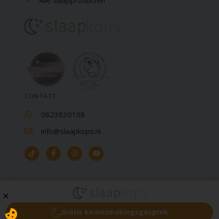
Alle slaapproducten
CONTACT
0623830108
info@slaapkops.nl
Copyright © Slaapkops 2026 KvK: 80162258
Gratis kennismakingsgesprek
Privacybeleid
Cookiebeleid
Disclaimer
Algemene voorwaarden