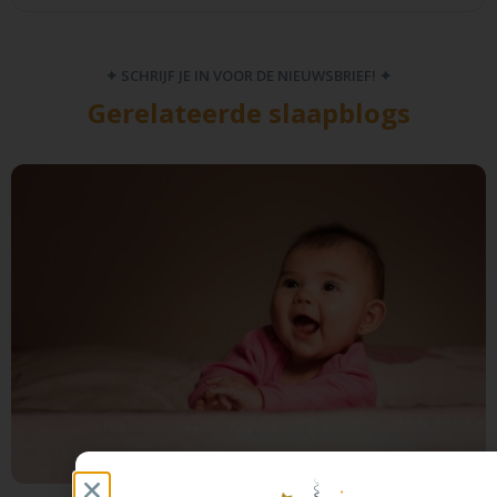
✦ SCHRIJF JE IN VOOR DE NIEUWSBRIEF! ✦
Gerelateerde slaapblogs