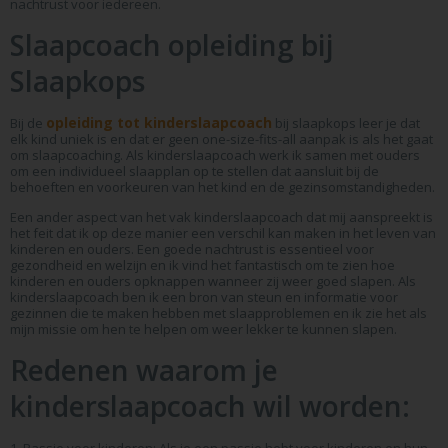
nachtrust voor iedereen.
Slaapcoach opleiding bij
Slaapkops
opleiding tot kinderslaapcoach
Bij de
bij slaapkops leer je dat
elk kind uniek is en dat er geen one-size-fits-all aanpak is als het gaat
om slaapcoaching. Als kinderslaapcoach werk ik samen met ouders
om een individueel slaapplan op te stellen dat aansluit bij de
behoeften en voorkeuren van het kind en de gezinsomstandigheden.
Een ander aspect van het vak kinderslaapcoach dat mij aanspreekt is
het feit dat ik op deze manier een verschil kan maken in het leven van
kinderen en ouders. Een goede nachtrust is essentieel voor
gezondheid en welzijn en ik vind het fantastisch om te zien hoe
kinderen en ouders opknappen wanneer zij weer goed slapen. Als
kinderslaapcoach ben ik een bron van steun en informatie voor
gezinnen die te maken hebben met slaapproblemen en ik zie het als
mijn missie om hen te helpen om weer lekker te kunnen slapen.
Redenen waarom je
kinderslaapcoach wil worden:
1. Passie voor kinderen: Als je een passie hebt voor kinderen en hun