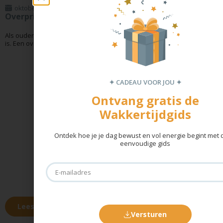
oktober 23, 2025
Overprikkelde baby
Als ouder is het belangrijk om te weten wanneer je baby overprikkeld
is. Een overprikkelde baby kan zich...
✦ CADEAU VOOR JOU ✦
Ontvang gratis de
Wakkertijdgids
Ontdek hoe je je dag bewust en vol energie begint met
eenvoudige gids
Lees verder →
Versturen