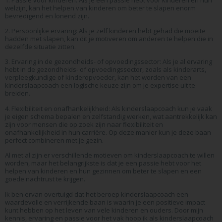
welzijn, kan het helpen van kinderen om beter te slapen enorm
bevredigend en lonend zijn.
2. Persoonlijke ervaring: Als je zelf kinderen hebt gehad die moeite
hadden met slapen, kan dit je motiveren om anderen te helpen die in
dezelfde situatie zitten.
3. Ervaring in de gezondheids- of opvoedingssector: Als je al ervaring
hebt in de gezondheids- of opvoedingssector, zoals als kinderarts,
verpleegkundige of kinderopvoeder, kan het worden van een
kinderslaapcoach een logische keuze zijn om je expertise uit te
breiden.
4. Flexibiliteit en onafhankelijkheid: Als kinderslaapcoach kun je vaak
je eigen schema bepalen en zelfstandig werken, wat aantrekkelijk kan
zijn voor mensen die op zoek zijn naar flexibiliteit en
onafhankelijkheid in hun carrière. Op deze manier kun je deze baan
perfect combineren met je gezin.
Al met al zijn er verschillende motieven om kinderslaapcoach te willen
worden, maar het belangrijkste is dat je een passie hebt voor het
helpen van kinderen en hun gezinnen om beter te slapen en een
goede nachtrust te krijgen.
Ik ben ervan overtuigd dat het beroep kinderslaapcoach een
waardevolle en verrijkende baan is waarin je een positieve impact
kunt hebben op het leven van vele kinderen en ouders. Door mijn
kennis, ervaring en passie voor het vak hoop ik als kinderslaapcoach