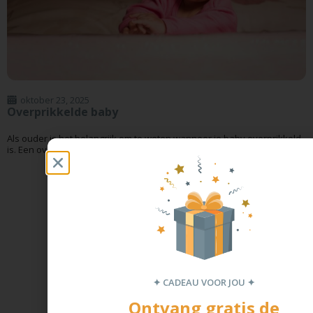
oktober 23, 2025
Overprikkelde baby
Als ouder is het belangrijk om te weten wanneer je baby overprikkeld
is. Een overprikkelde baby kan zich...
✦ CADEAU VOOR JOU ✦
Ontvang gratis de