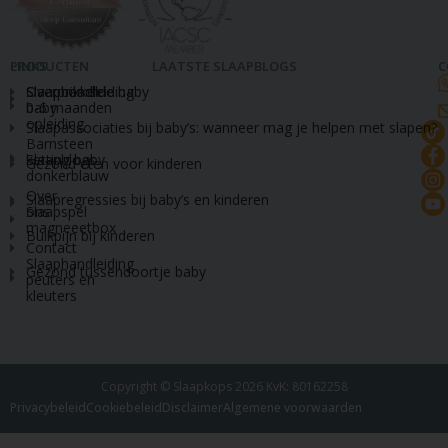
LINKS
PRODUCTEN
LAATSTE SLAAPBLOGS
C
Slaapcoach
Slaaphandleiding
Overprikkelde baby
baby
0-6 maanden
opleiding
Slaapassociaties bij baby’s: wanneer mag je helpen met slapen?
Barnsteen
Slaapblogs
ketting baby
Gezond eten voor kinderen
donkerblauw
Over
Slaapregressies bij baby’s en kinderen
ons
Slaapspel
magneeetbox
Buikpijn bij kinderen
Contact
Slaaphandleiding
Gezond tussendoortje baby
peuters en
kleuters
Copyright © Slaapkops 2026 KvK: 80162258
Privacybeleid
Cookiebeleid
Disclaimer
Algemene voorwaarden