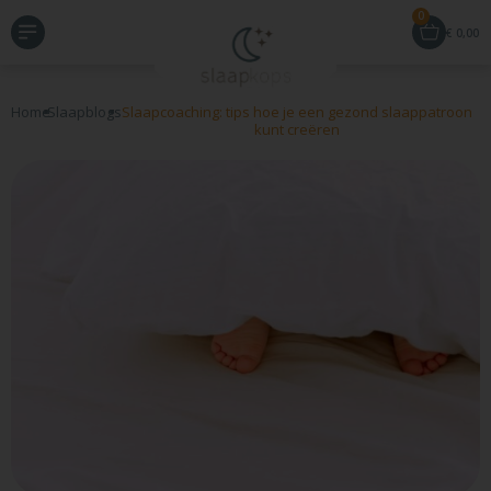
0
€
0,00
Home
Slaapblogs
Slaapcoaching: tips hoe je een gezond slaappatroon
kunt creëren