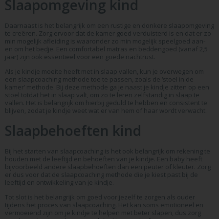
Slaapomgeving kind
Daarnaast is het belangrijk om een rustige en donkere slaapomgeving
te creëren. Zorg ervoor dat de kamer goed verduisterd is en dat er zo
min mogelijk afleiding is waaronder zo min mogelijk speelgoed aan-
en om het bedje. Een comfortabel matras en beddengoed (vanaf 2,5
jaar) zijn ook essentieel voor een goede nachtrust.
Als je kindje moeite heeft met in slaap vallen, kun je overwegen om
een slaapcoaching methode toe te passen, zoals de ‘stoel in de
kamer’ methode. Bij deze methode ga je naast je kindje zitten op een
stoel totdat het in slaap valt, om zo te leren zelfstandig in slaap te
vallen. Het is belangrijk om hierbij geduld te hebben en consistent te
blijven, zodat je kindje weet wat er van hem of haar wordt verwacht.
Slaapbehoeften kind
Bij het starten van slaapcoaching is het ook belangrijk om rekening te
houden met de leeftijd en behoeften van je kindje. Een baby heeft
bijvoorbeeld andere slaapbehoeften dan een peuter of kleuter. Zorg
er dus voor dat de slaapcoaching methode die je kiest past bij de
leeftijd en ontwikkeling van je kindje.
Tot slot is het belangrijk om goed voor jezelf te zorgen als ouder
tijdens het proces van slaapcoaching. Het kan soms emotioneel en
vermoeiend zijn om je kindje te helpen met beter slapen, dus zorg