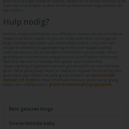
goed voor je eigen slaap en welzijn. Neem ook af en toe een pauze en
zoek steun bij andere ouders of een professionele hulpverlener als
dat nodig is.
Hulp nodig?
Kortom, slaapcoaching kan een effectieve manier zijn om je kindje te
helpen met beter slapen en jou als ouder wat meer rust te geven.
Begin met het vaststellen van een bedtijd routine, zorg voor een
rustige en donkere slaapomgeving en kies een slaapcoaching
methode die past bij de leeftijd en behoeften van je kindje. Wees
geduldig en consistent en zorg goed voor jezelf tijdens het proces.
Met deze tips kun je hopelijk een goede start maken met
slaapcoaching en genieten van een goede nachtrust voor het hele
gezin. Wil je graag hulp hierbij en twijfel je nog wat het beste bij jullie
persoonlijk
gezin past, dan helpen we jullie graag middels een
consult of traject
. Meer informatie hierover geven we je graag
gratis kennismakingsgesprek
tijdens een vrijblijvend en
.
Best gelezen blogs
Overprikkelde baby