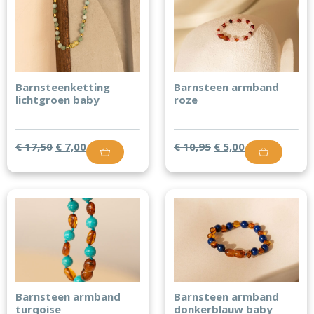
Barnsteenketting
Barnsteen armband
lichtgroen baby
roze
€
17,50
€
7,00
€
10,95
€
5,00
Barnsteen armband
Barnsteen armband
turqoise
donkerblauw baby