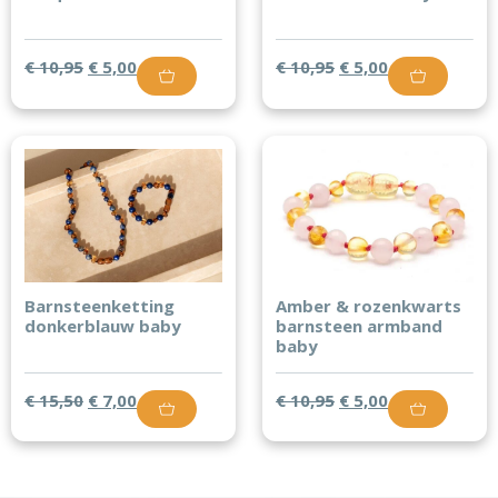
€
10,95
€
5,00
€
10,95
€
5,00
Barnsteenketting
Amber & rozenkwarts
donkerblauw baby
barnsteen armband
baby
✦ CADEAU VOOR JOU ✦
€
15,50
€
7,00
€
10,95
€
5,00
Ontvang gratis de
Wakkertijdgids