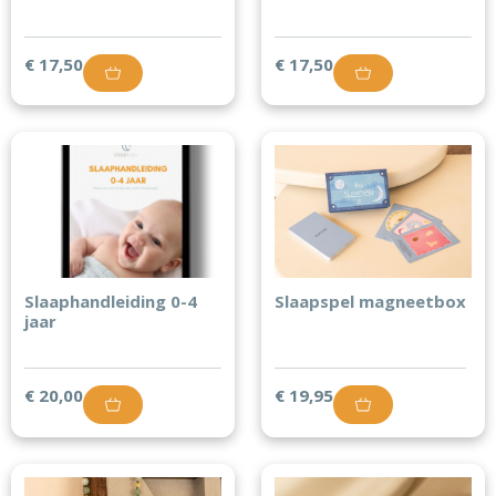
€
17,50
€
17,50
Slaaphandleiding 0-4
Slaapspel magneetbox
jaar
€
20,00
€
19,95