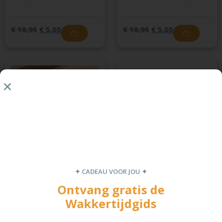
€
10,95
€
5,00
€
10,95
€
5,00
Barnsteenketting
Amber & rozenkwarts
donkerblauw baby
barnsteen armband
baby
✦ CADEAU VOOR JOU ✦
€
15,50
€
7,00
€
10,95
€
5,00
Ontvang gratis de
Wakkertijdgids