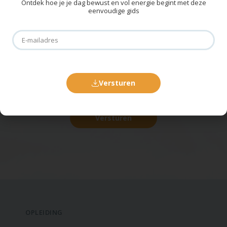
Ontdek hoe je je dag bewust en vol energie begint met deze
eenvoudige gids
✦ SCHRIJF JE IN VOOR DE NIEUWSBRIEF! ✦
Meer slaaptips ontvangen?
Versturen
Versturen
OPLEIDING