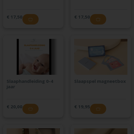
€
17,50
€
17,50
Slaaphandleiding 0-4
Slaapspel magneetbox
jaar
€
20,00
€
19,95