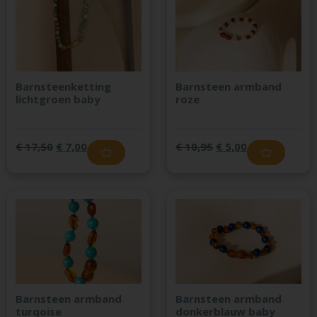
Barnsteenketting
Barnsteen armband
lichtgroen baby
roze
€
17,50
€
7,00
€
10,95
€
5,00
Barnsteen armband
Barnsteen armband
turqoise
donkerblauw baby