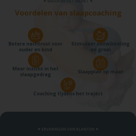
✦ WAAROM HET WERKT ✦
Voordelen van slaapcoaching
Betere nachtrust voor
Stimuleer ontwikkeling
ouder en kind
en groei
Meer inzicht in het
Slaapplan op maat
slaapgedrag
Coaching tijdens het traject
✦ ERVARINGEN VAN KLANTEN ✦