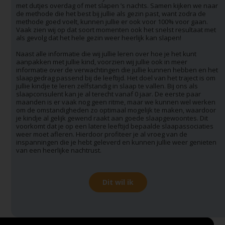
met dutjes overdag of met slapen ’s nachts. Samen kijken we naar
de methode die het best bij jullie als gezin past, want zodra de
methode goed voelt, kunnen jullie er ook voor 100% voor gaan.
Vaak zien wij op dat soort momenten ook het snelst resultaat met
als gevolg dat het hele gezin weer heerlijk kan slapen!
Naast alle informatie die wij jullie leren over hoe je het kunt
aanpakken met jullie kind, voorzien wij jullie ook in meer
informatie over de verwachtingen die jullie kunnen hebben en het
slaapgedrag passend bij de leeftijd. Het doel van het traject is om
jullie kindje te leren zelfstandig in slaap te vallen. Bij ons als
slaapconsulent kan je al terecht vanaf 0 jaar. De eerste paar
maanden is er vaak nog geen ritme, maar we kunnen wel werken
om de omstandigheden zo optimaal mogelijk te maken, waardoor
je kindje al gelijk gewend raakt aan goede slaapgewoontes. Dit
voorkomt dat je op een latere leeftijd bepaalde slaapassociaties
weer moet afleren. Hierdoor profiteer je al vroeg van de
inspanningen die je hebt geleverd en kunnen jullie weer genieten
van een heerlijke nachtrust.
Dit wil ik