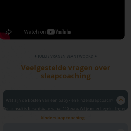
✦ JULLIE VRAGEN BEANTWOORD ✦
Veelgestelde vragen over
slaapcoaching
Wat zijn de kosten van een baby- en kinderslaapcoach?
Een consult is beschikbaar vanaf 210 euro. Wil je meer begeleiding en
starten met een traject? Dan is dat 410 euro. Meer informatie vind je
kinderslaapcoaching
op onze pagina over
.