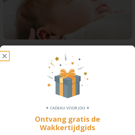
Gezond eten voor kinderen
In een wereld vol verleidingen en ongezonde snacks, is het
oktober 1, 2025
✦ CADEAU VOOR JOU ✦
Ontvang gratis de
Wakkertijdgids