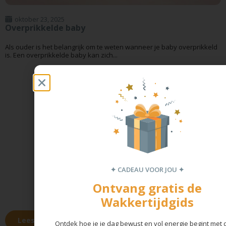
oktober 23, 2025
Overprikkelde baby
Als ouder is het belangrijk om te weten wanneer je baby overprikkeld
is. Een overprikkelde baby kan zich...
✦ CADEAU VOOR JOU ✦
Ontvang gratis de
Wakkertijdgids
Lees verder →
Ontdek hoe je je dag bewust en vol energie begint met