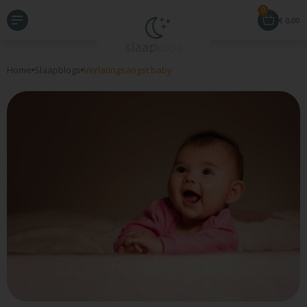
0
€
0,00
Home
Slaapblogs
Verlatingsangst baby