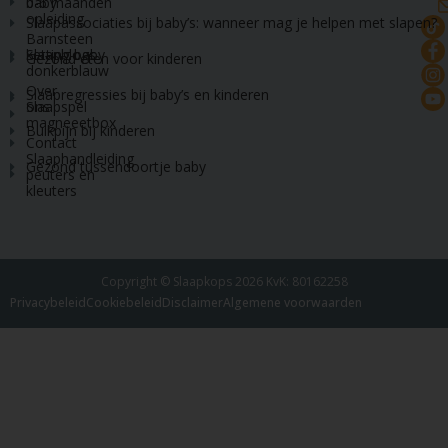
baby
0-6 maanden
opleiding
Slaapassociaties bij baby’s: wanneer mag je helpen met slapen?
Barnsteen
Slaapblogs
ketting baby
Gezond eten voor kinderen
donkerblauw
Over
Slaapregressies bij baby’s en kinderen
ons
Slaapspel
magneeetbox
Buikpijn bij kinderen
Contact
Slaaphandleiding
Gezond tussendoortje baby
peuters en
kleuters
Copyright © Slaapkops 2026 KvK: 80162258
Privacybeleid
Cookiebeleid
Disclaimer
Algemene voorwaarden