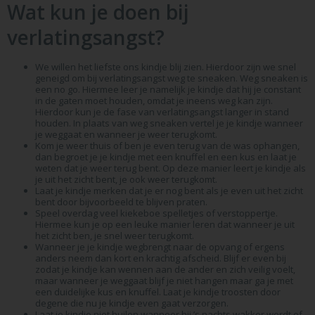
Wat kun je doen bij
verlatingsangst?
We willen het liefste ons kindje blij zien. Hierdoor zijn we snel
geneigd om bij verlatingsangst weg te sneaken. Weg sneaken is
een no go. Hiermee leer je namelijk je kindje dat hij je constant
in de gaten moet houden, omdat je ineens weg kan zijn.
Hierdoor kun je de fase van verlatingsangst langer in stand
houden. In plaats van weg sneaken vertel je je kindje wanneer
je weggaat en wanneer je weer terugkomt.
Kom je weer thuis of ben je even terug van de was ophangen,
dan begroet je je kindje met een knuffel en een kus en laat je
weten dat je weer terug bent. Op deze manier leert je kindje als
je uit het zicht bent, je ook weer terugkomt.
Laat je kindje merken dat je er nog bent als je even uit het zicht
bent door bijvoorbeeld te blijven praten.
Speel overdag veel kiekeboe spelletjes of verstoppertje.
Hiermee kun je op een leuke manier leren dat wanneer je uit
het zicht ben, je snel weer terugkomt.
Wanneer je je kindje wegbrengt naar de opvang of ergens
anders neem dan kort en krachtig afscheid. Blijf er even bij
zodat je kindje kan wennen aan de ander en zich veilig voelt,
maar wanneer je weggaat blijf je niet hangen maar ga je met
een duidelijke kus en knuffel. Laat je kindje troosten door
degene die nu je kindje even gaat verzorgen.
Laat je kindje niet huilen wanneer hij ’s nachts wakker wordt of