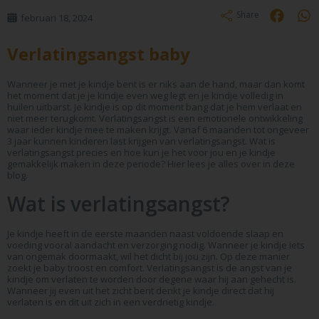
Share
februari 18, 2024
Verlatingsangst baby
Wanneer je met je kindje bent is er niks aan de hand, maar dan komt
het moment dat je je kindje even weg legt en je kindje volledig in
huilen uitbarst. Je kindje is op dit moment bang dat je hem verlaat en
niet meer terugkomt. Verlatingsangst is een emotionele ontwikkeling
waar ieder kindje mee te maken krijgt. Vanaf 6 maanden tot ongeveer
3 jaar kunnen kinderen last krijgen van verlatingsangst. Wat is
verlatingsangst precies en hoe kun je het voor jou en je kindje
gemakkelijk maken in deze periode? Hier lees je alles over in deze
blog.
Wat is verlatingsangst?
Je kindje heeft in de eerste maanden naast voldoende slaap en
voeding vooral aandacht en verzorging nodig. Wanneer je kindje iets
van ongemak doormaakt, wil het dicht bij jou zijn. Op deze manier
zoekt je baby troost en comfort. Verlatingsangst is de angst van je
kindje om verlaten te worden door degene waar hij aan gehecht is.
Wanneer jij even uit het zicht bent denkt je kindje direct dat hij
verlaten is en dit uit zich in een verdrietig kindje.