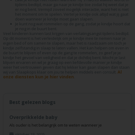
tijdens bedtijd, maar ga naar je kindje toe zodat hij weet dat je
er nog bent. Vermijd zoveel mogelijk interactie, want het is niet
het moment om te spelen. Vertel je kindje ook altijd wat jij gaat
doen wanneer je kindje moet gaan slapen.
Je kunt nog wat rommelen op de gang, zodat je kindje hoort dat
je nog in de buurt bent.
Veel kinderen kunnen last krijgen van verlatingsangst tijdens bedtijd.
Op dit moment is het verleidelijk om je kindje mee te nemen naar je
eigen bed of om samen te slapen, maar het is raadzaam om toch je
kindje zelfstandig in slaap te laten vallen. Het kan helpen om even in
de buurt te blijven of even op de gang te rommelen, zo geef je je
kindje het gevoel van veiligheid en dat je dichtbij bent. Mocht je last
blijven ervaren en wil je graag op een liefdevolle manier je kindje
weer het vertrouwen geven dat hij lekker kan gaan slapen dan staan
Al
wij van Slaapkops klaar om jou te helpen middels een consult.
onze diensten kun je hier vinden
.
Best gelezen blogs
Overprikkelde baby
Als ouder is het belangrijk om te weten wanneer je
oktober 23, 2025