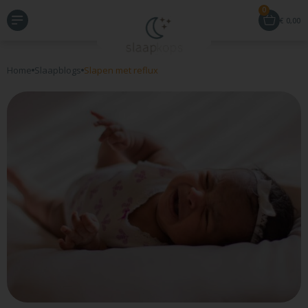
0
€
0,00
Home
Slaapblogs
Slapen met reflux