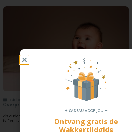
oktober 23, 2025
Overprikkelde baby
✦ CADEAU VOOR JOU ✦
Als ouder is het belangrijk om te weten wanneer je baby overprikkeld
Ontvang gratis de
is. Een overprikkelde baby kan zich...
Wakkertijdgids