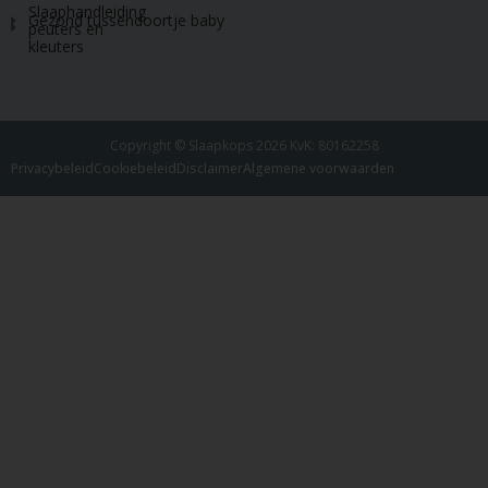
Slaaphandleiding
Gezond tussendoortje baby
peuters en
kleuters
Copyright © Slaapkops 2026 KvK: 80162258
Privacybeleid
Cookiebeleid
Disclaimer
Algemene voorwaarden