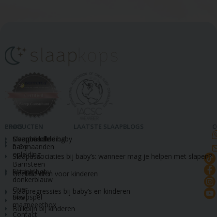
LINKS
PRODUCTEN
LAATSTE SLAAPBLOGS
C
Slaapcoach
Slaaphandleiding
Overprikkelde baby
baby
0-6 maanden
opleiding
Slaapassociaties bij baby’s: wanneer mag je helpen met slapen?
Barnsteen
Slaapblogs
ketting baby
Gezond eten voor kinderen
donkerblauw
Over
Slaapregressies bij baby’s en kinderen
ons
Slaapspel
magneeetbox
Buikpijn bij kinderen
Contact