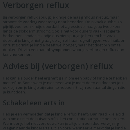
Verborgen reflux
Bij verborgen reflux spuugt je kindje de maaginhoud niet uit, maar
stroomt de voeding weer terug naar beneden. Dit is vaak dubbel zo
pijnlijk voor een kindje doordat het agressieve maagsap twee keer
langs de slokdarm stroomt. Ook is het voor ouders vaak lastiger te
herkennen, omdat je kindje dus niet spuugt. Je herkent het vaak
doordat je kindje niet graag op zijn of haar rug wil liggen, veel huilt, en
onrustig drinkt. Je kindje heeft wel honger, maar het doet pijn om te
drinken. Dit zijn een aantal symptomen waar je verborgen reflux aan
kunt herkennen.
Advies bij (verborgen) reflux
Het kan als ouder heel erg heftig zijn om een baby of kindje te hebben
met reflux. Soms weet je niet meer wat je moet doen en doet het jou
ook pijn om je kindje pijn zien te hebben. Er zijn een aantal dingen die
je kunt doen.
Schakel een arts in
Heb je een vermoeden dat je kindje reflux heeft? Dan raad ik je altijd
aan om dit met de huisarts of bij het consultatiebureau te bespreken.
Wanneer je het niet vertrouwt, kun je altijd om een doorverwijzing
vragen naar de kinderarts. Dit is vooral wanneer je merkt dat je kindje