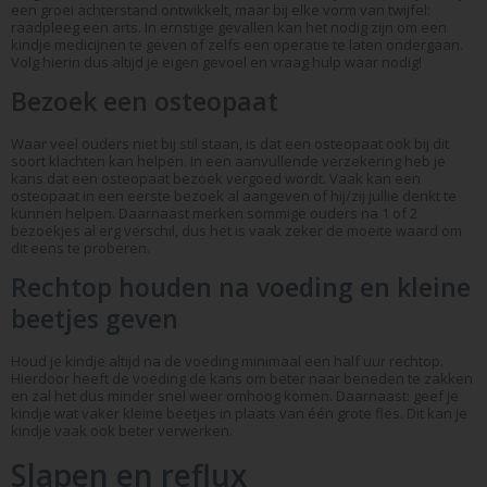
een groei achterstand ontwikkelt, maar bij elke vorm van twijfel:
raadpleeg een arts. In ernstige gevallen kan het nodig zijn om een
kindje medicijnen te geven of zelfs een operatie te laten ondergaan.
Volg hierin dus altijd je eigen gevoel en vraag hulp waar nodig!
Bezoek een osteopaat
Waar veel ouders niet bij stil staan, is dat een osteopaat ook bij dit
soort klachten kan helpen. In een aanvullende verzekering heb je
kans dat een osteopaat bezoek vergoed wordt. Vaak kan een
osteopaat in een eerste bezoek al aangeven of hij/zij jullie denkt te
kunnen helpen. Daarnaast merken sommige ouders na 1 of 2
bezoekjes al erg verschil, dus het is vaak zeker de moeite waard om
dit eens te proberen.
Rechtop houden na voeding en kleine
beetjes geven
Houd je kindje altijd na de voeding minimaal een half uur rechtop.
Hierdoor heeft de voeding de kans om beter naar beneden te zakken
en zal het dus minder snel weer omhoog komen. Daarnaast: geef je
kindje wat vaker kleine beetjes in plaats van één grote fles. Dit kan je
kindje vaak ook beter verwerken.
Slapen en reflux