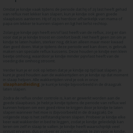
Omdat je kindje vaak tijdens de periode dat hij of zij last heeft gehad
van reflux niet lekker kan slapen, kun je kindje ook geen goede
slaapbasis aanleren. Hij of zij is hierdoor afhankelijk van mama of
papa om lekker te kunnen slapen en ligt het liefst rechtop.
Zolang je kindje pijn heeft en/of last heeft van de reflux, zorg er dan
voor dat je je kindje troost en comfort biedt. Het heeft geen zin om je
kindje te laten huilen, sterker nog, dit kan alleen maar meer kwaad
dan goed doen. Wat je tijdens deze periode wel kan doen, is gebruik
maken van speciale reflux kussens. Deze houden je kindje een klein
beetje omhoog, waardoor je kindje minder pijn/last heeft van de
voeding die omhoog stroomt.
Verder kun je er ook op letten dat je je kindje op tijd laat slapen. Je
kunt je goed houden aan de wakkertijden en je kindje op dat moment
in slaap helpen. Alle wakkertijden vind je ook in onze
slaaphandleiding
. Je kunt je kindje bijvoorbeeld in de draagzak
laten slapen.
Zodra de reflux onder controle is, kan er gewerkt worden aan de
goede slaapbasis. Je hebt je kindje tijdens de periode van reflux wel
kunnen helpen om een goed ritme te krijgen door je kindje te laten
slapen wanneer het moe is (bijvoorbeeld in de draagzak). De
volgende stap is het zelfstandig leren slapen. Probeer je kindje elke
keer wat wakkerder in bed te leggen, zodat je kindje geleidelijk kan
leren om zelf in slaap te vallen. Je kindje heeft waarschijnlijk veel
onrust ervaren, dus probeer er zoveel mogelijk te zijn voor je kindje.