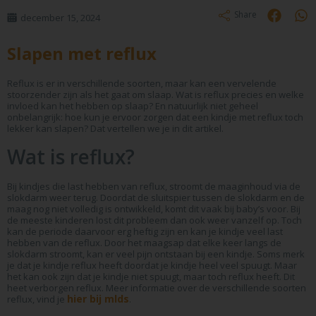
Share
december 15, 2024
Slapen met reflux
Reflux is er in verschillende soorten, maar kan een vervelende
stoorzender zijn als het gaat om slaap. Wat is reflux precies en welke
invloed kan het hebben op slaap? En natuurlijk niet geheel
onbelangrijk: hoe kun je ervoor zorgen dat een kindje met reflux toch
lekker kan slapen? Dat vertellen we je in dit artikel.
Wat is reflux?
Bij kindjes die last hebben van reflux, stroomt de maaginhoud via de
slokdarm weer terug. Doordat de sluitspier tussen de slokdarm en de
maag nog niet volledig is ontwikkeld, komt dit vaak bij baby’s voor. Bij
de meeste kinderen lost dit probleem dan ook weer vanzelf op. Toch
kan de periode daarvoor erg heftig zijn en kan je kindje veel last
hebben van de reflux. Door het maagsap dat elke keer langs de
slokdarm stroomt, kan er veel pijn ontstaan bij een kindje. Soms merk
je dat je kindje reflux heeft doordat je kindje heel veel spuugt. Maar
het kan ook zijn dat je kindje niet spuugt, maar toch reflux heeft. Dit
heet verborgen reflux. Meer informatie over de verschillende soorten
hier bij mlds
reflux, vind je
.