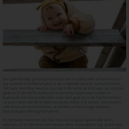
Een gemakkelijk geheugensteuntje om te onthouden of de klok een
uur vooruit of achteruit gaat, is de volgende spreuk: spring forward,
fall back. Hierdoor weet je dus dat in de lente de klok een uur vooruit
gaat en in de herfst achteruit. In de lente lopen veel ouders er
tegenaan dat hun kindje later naar bed gaat en in de herfst merken
ze juist vaker dat de kindjes vroeg op staan. Dat eerste zien ouders
niet direct als een probleem, al vinden ze het vroege opstaan
daarentegen wél erg vervelend.
Er zijn twee manieren om hier mee om te gaan: geleidelijk laten
wennen, of in één keer het nieuwe ritme meepakken. Kijk goed naar