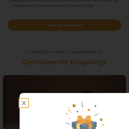
volgende keer wanneer ik een reactie plaats.
✦ SCHRIJF JE IN VOOR DE NIEUWSBRIEF! ✦
Gerelateerde slaapblogs