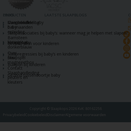
LINKS
PRODUCTEN
LAATSTE SLAAPBLOGS
C
Slaapcoach
Slaaphandleiding
Overprikkelde baby
baby
0-6 maanden
opleiding
Slaapassociaties bij baby’s: wanneer mag je helpen met slapen?
Barnsteen
Slaapblogs
ketting baby
Gezond eten voor kinderen
donkerblauw
Over
Slaapregressies bij baby’s en kinderen
ons
Slaapspel
magneeetbox
Buikpijn bij kinderen
Contact
Slaaphandleiding
Gezond tussendoortje baby
peuters en
kleuters
Copyright © Slaapkops 2026 KvK: 80162258
Privacybeleid
Cookiebeleid
Disclaimer
Algemene voorwaarden