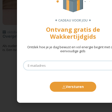
✦ CADEAU VOOR JOU ✦
Ontvang gratis de
oktober 23, 2025
Wakkertijdgids
Overprikkelde baby
Als ouder is het belangrijk om te weten wanneer je baby overprikkeld
Ontdek hoe je je dag bewust en vol energie begint met
is. Een overprikkelde baby kan zich...
eenvoudige gids
Versturen